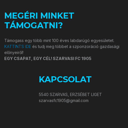
MEGÉRI MINKET
TÁMOGATNI?
Támogass egy több mint 100 éves labdarúgó egyesületet.
KATTINTS IDE
és tudj meg többet a szponzoráció gazdasági
előnyeiről!
EGY CSAPAT, EGY CÉL! SZARVASI FC 1905
KAPCSOLAT
5540 SZARVAS, ERZSÉBET LIGET
szarvasfc1905@gmail.com