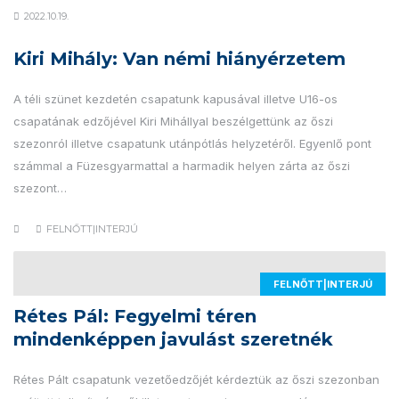
2022.10.19.
Kiri Mihály: Van némi hiányérzetem
A téli szünet kezdetén csapatunk kapusával illetve U16-os
csapatának edzőjével Kiri Mihállyal beszélgettünk az őszi
szezonról illetve csapatunk utánpótlás helyzetéről. Egyenlő pont
számmal a Füzesgyarmattal a harmadik helyen zárta az őszi
szezont…
FELNŐTT|INTERJÚ
FELNŐTT|INTERJÚ
Rétes Pál: Fegyelmi téren
mindenképpen javulást szeretnék
Rétes Pált csapatunk vezetőedzőjét kérdeztük az őszi szezonban