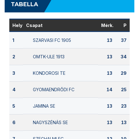
TABELLA
Hely
Csapat
Mérk.
P
SZARVASI FC 1905
1
13
37
OMTK-ULE 1913
2
13
34
KONDOROSI TE
3
13
29
GYOMAENDRŐDI FC
4
14
25
JAMINA SE
5
13
23
NAGYSZÉNÁS SE
6
13
13
SZEGHALMI FC
7
12
10