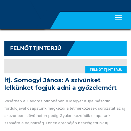
FELNŐTT|INTERJÚ
FELNŐTT|INTERJÚ
ifj. Somogyi János: A szívünket
lelkünket fogjuk adni a győzelemért
Vasárnap a Gádoros otthonában a Magyar Kupa második
fordulójával csapatunk megkezdi a tétmérkőzések sorozatát az új
szezonban. Jövő héten pedig Gyulán kezdődik csapatunk
számára a bajnokság. Ennek apropóján beszélgettünk ifj….