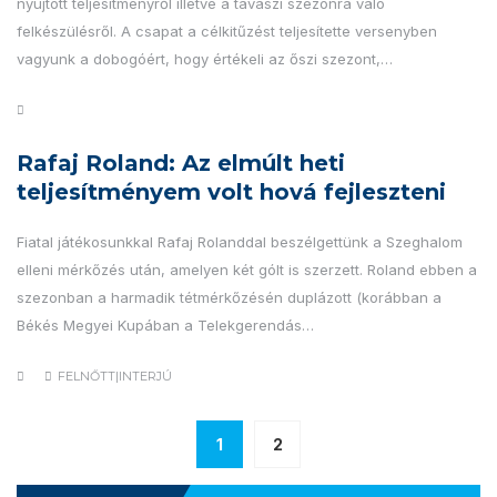
nyújtott teljesítményről illetve a tavaszi szezonra való
felkészülésről. A csapat a célkitűzést teljesítette versenyben
vagyunk a dobogóért, hogy értékeli az őszi szezont,…
Rafaj Roland: Az elmúlt heti
teljesítményem volt hová fejleszteni
Fiatal játékosunkkal Rafaj Rolanddal beszélgettünk a Szeghalom
elleni mérkőzés után, amelyen két gólt is szerzett. Roland ebben a
szezonban a harmadik tétmérkőzésén duplázott (korábban a
Békés Megyei Kupában a Telekgerendás…
FELNŐTT|INTERJÚ
1
2