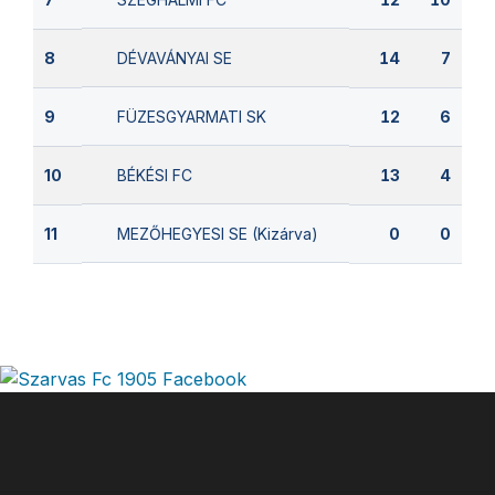
DÉVAVÁNYAI SE
8
14
7
FÜZESGYARMATI SK
9
12
6
BÉKÉSI FC
10
13
4
MEZŐHEGYESI SE (Kizárva)
11
0
0